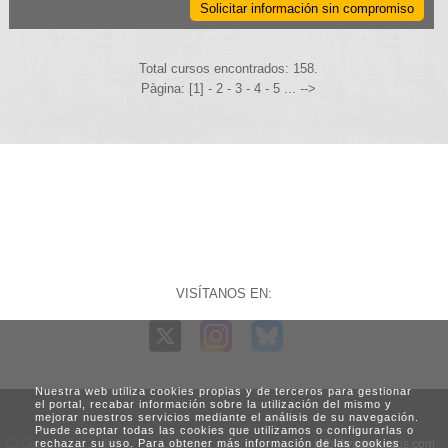
Solicitar información sin compromiso
Total cursos encontrados: 158.
Pàgina: [1] -
2
-
3
-
4
-
5
... -->
VISÍTANOS EN:
Nuestra web utiliza cookies propias y de terceros para gestionar
el portal, recabar información sobre la utilización del mismo y
mejorar nuestros servicios mediante el análisis de su navegación.
Puede aceptar todas las cookies que utilizamos o configurarlas o
C/ Generalitat, 3. 08960 Sant Just Desvern (Barcelona) -
rechazar su uso. Para obtener más información de las cookies
info@vadecursos.com
-