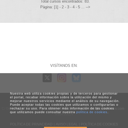
Total cursos encontrados: 83.
Pàgina: [1] -
2
-
3
-
4
-
5
... -->
VISÍTANOS EN:
Nuestra web utiliza cookies propias y de terceros para gestionar
el portal, recabar información sobre la utilización del mismo y
mejorar nuestros servicios mediante el análisis de su navegación.
Puede aceptar todas las cookies que utilizamos o configurarlas o
C/ Generalitat, 3. 08960 Sant Just Desvern (Barcelona) -
rechazar su uso. Para obtener más información de las cookies
info@vadecursos.com
-
que utilizamos puede consultar nuestra
política de cookies
.
930450824
POLÍTICA DE PRIVACIDAD
|
AVISO LEGAL
|
POLÍTICA DE COOKIES