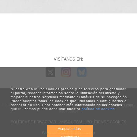
VISÍTANOS EN:
Nuestra web utiliza cookies propias y de terceros para gestionar
el portal, recabar información sobre la utilización del mismo y
mejorar nuestros servicios mediante el análisis de su navegación.
Puede aceptar todas las cookies que utilizamos o configurarlas o
C/ Generalitat, 3. 08960 Sant Just Desvern (Barcelona) -
rechazar su uso. Para obtener más información de las cookies
info@vadecursos.com
-
que utilizamos puede consultar nuestra
política de cookies
.
930450824
POLÍTICA DE PRIVACIDAD
|
AVISO LEGAL
|
POLÍTICA DE COOKIES
Aceptar todas
Web diseñada por Net Engineer