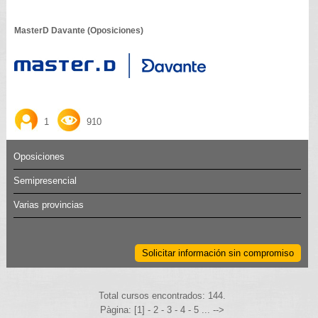
MasterD Davante (Oposiciones)
1
910
Oposiciones
Semipresencial
Varias provincias
Solicitar información sin compromiso
Total cursos encontrados: 144.
Pàgina: [1] -
2
-
3
-
4
-
5
... -->