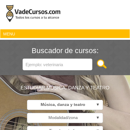
MENU
Buscador de cursos:
ESTUDIAR MÚSICA, DANZA Y TEATRO
Música, danza y teatro
▼
Modalidad/zona
▼