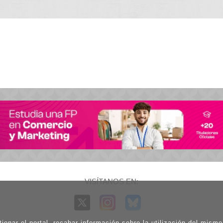
VISÍTANOS EN:
ionar el portal, recabar información sobre la utilización del mism