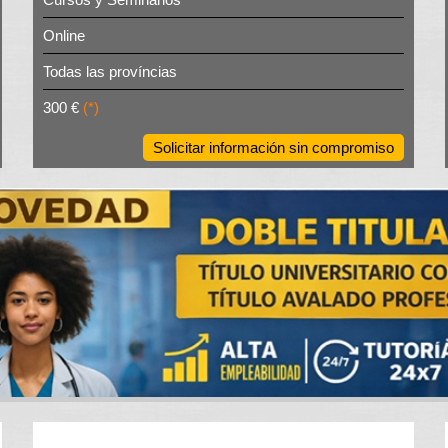
Online
Todas las províncias
300 €
(*)
Solicitar información sin compromiso