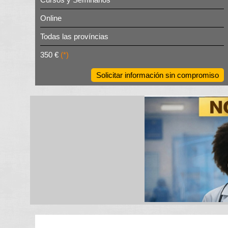
Online
Todas las províncias
350 €
(*)
Solicitar información sin compromiso