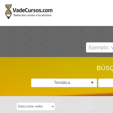
BÚSQ
Temática
▼