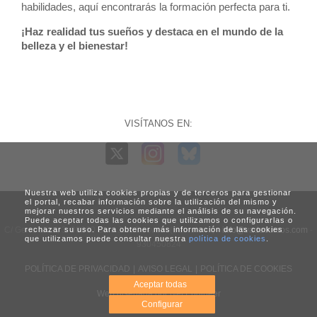
habilidades, aquí encontrarás la formación perfecta para ti.
¡Haz realidad tus sueños y destaca en el mundo de la
belleza y el bienestar!
VISÍTANOS EN:
Nuestra web utiliza cookies propias y de terceros para gestionar
el portal, recabar información sobre la utilización del mismo y
mejorar nuestros servicios mediante el análisis de su navegación.
Puede aceptar todas las cookies que utilizamos o configurarlas o
C/ Generalitat, 3. 08960 Sant Just Desvern (Barcelona) -
rechazar su uso. Para obtener más información de las cookies
info@vadecursos.com
-
que utilizamos puede consultar nuestra
política de cookies
.
930450824
POLÍTICA DE PRIVACIDAD
|
AVISO LEGAL
|
POLÍTICA DE COOKIES
Aceptar todas
Web diseñada por Net Engineer
Configurar