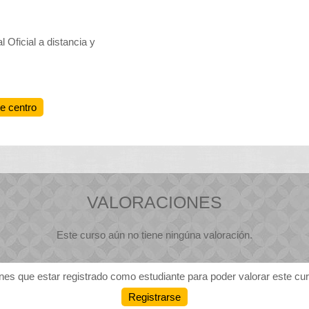
 Oficial a distancia y
te centro
VALORACIONES
Este curso aún no tiene ningúna valoración.
nes que estar registrado como estudiante para poder valorar este cu
Registrarse