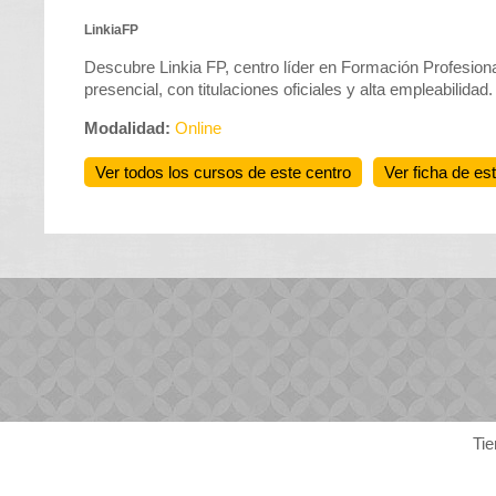
LinkiaFP
Descubre Linkia FP, centro líder en Formación Profesional
presencial, con titulaciones oficiales y alta empleabilidad.
Modalidad:
Online
Ver todos los cursos de este centro
Ver ficha de es
Tie