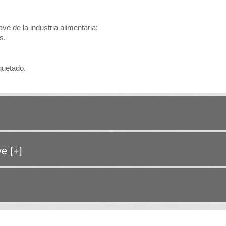
e de la industria alimentaria:
s.
quetado.
ave
[+]