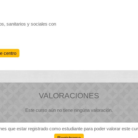
s, sanitarios y sociales con
te centro
VALORACIONES
Este curso aún no tiene ningúna valoración.
nes que estar registrado como estudiante para poder valorar este cu
Registrarse