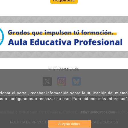
VISÍTANOS EN:
ionar el portal, recabar información sobre la utilización del mism
os o configurarlas o rechazar su uso. Para obtener más informaci
eneralitat, 3. 08960 Sant Just Desvern (Barcelona) -
info@vadecursos.com
- 9304
POLÍTICA DE PRIVACIDAD
|
AVISO LEGAL
|
POLÍTICA DE COOKIES
Aceptar todas