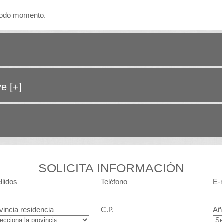
n todo momento.
ave
[+]
SOLICITA INFORMACIÓN
llidos
Teléfono
E-
vincia residencia
C.P.
Añ