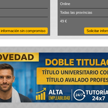
Online
Todas las províncias
49 €
ar información sin compromiso
Solicitar inf