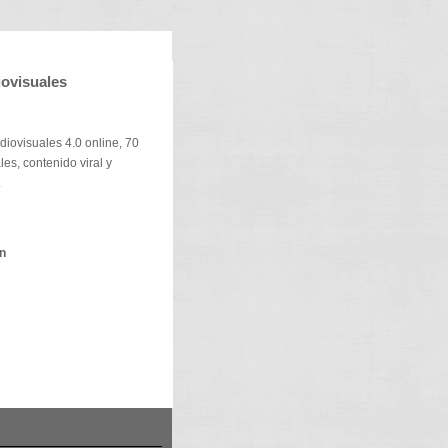
ovisuales
iovisuales 4.0 online, 70
es, contenido viral y
.
ón