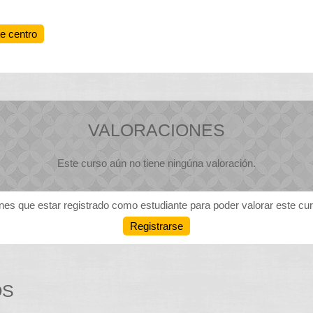
te centro
VALORACIONES
Este curso aún no tiene ningúna valoración.
nes que estar registrado como estudiante para poder valorar este cu
Registrarse
OS