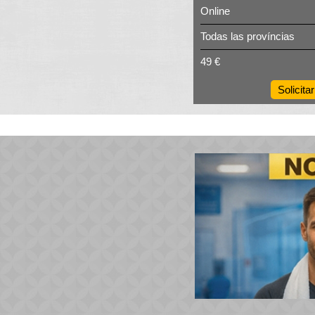
Online
Todas las províncias
49 €
Solicit