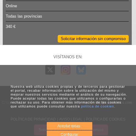
Online
Todas las províncias
340 €
Solicitar información sin compromiso
VISÍTANOS EN:
Nuestra web utiliza cookies propias y de terceros para gestionar
el portal, recabar información sobre la utilización del mismo y
mejorar nuestros servicios mediante el análisis de su navegación.
Puede aceptar todas las cookies que utilizamos o configurarlas o
C/ Generalitat, 3. 08960 Sant Just Desvern (Barcelona) -
info@vadecursos.com
-
rechazar su uso. Para obtener más información de las cookies
que utilizamos puede consultar nuestra
política de cookies
.
930450824
POLÍTICA DE PRIVACIDAD
|
AVISO LEGAL
|
POLÍTICA DE COOKIES
Aceptar todas
Solicitar información sin compromiso
Web diseñada por Net Engineer
Configurar