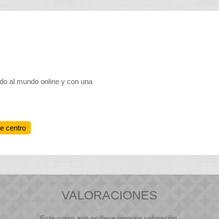
ado al mundo online y con una
te centro
VALORACIONES
Este curso aún no tiene ningúna valoración.