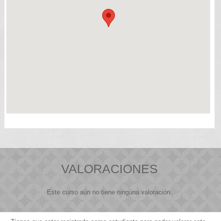
VALORACIONES
Este curso aún no tiene ningúna valoración.