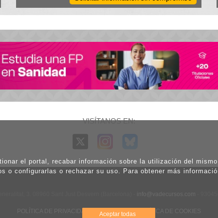
VISÍTANOS EN:
ionar el portal, recabar información sobre la utilización del mism
os o configurarlas o rechazar su uso. Para obtener más informaci
eneralitat, 3. 08960 Sant Just Desvern (Barcelona) -
info@vadecursos.com
- 9304
POLÍTICA DE PRIVACIDAD
|
AVISO LEGAL
|
POLÍTICA DE COOKIES
Aceptar todas