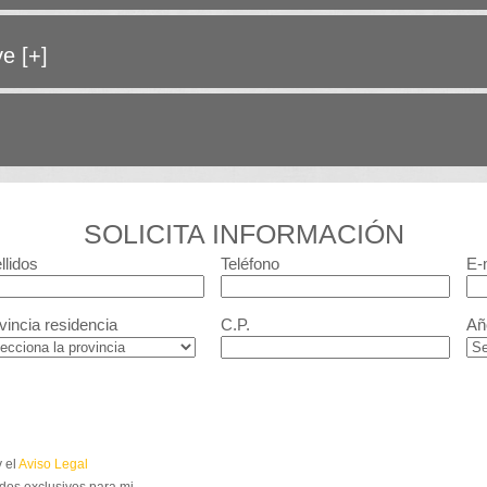
ave
[+]
SOLICITA INFORMACIÓN
llidos
Teléfono
E-
vincia residencia
C.P.
Añ
 el
Aviso Legal