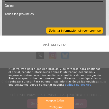
Online
Todas las províncias
Solicitar información sin compromiso
VISÍTANOS EN:
Nuestra web utiliza cookies propias y de terceros para gestionar
el portal, recabar información sobre la utilización del mismo y
mejorar nuestros servicios mediante el análisis de su navegación.
Puede aceptar todas las cookies que utilizamos o configurarlas o
C/ Generalitat, 3. 08960 Sant Just Desvern (Barcelona) -
info@vadecursos.com
-
rechazar su uso. Para obtener más información de las cookies
que utilizamos puede consultar nuestra
política de cookies
.
930450824
POLÍTICA DE PRIVACIDAD
|
AVISO LEGAL
|
POLÍTICA DE COOKIES
Aceptar todas
Solicitar información sin compromiso
Web diseñada por Net Engineer
Configurar