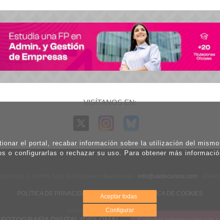
VISÍTANOS EN:
ionar el portal, recabar información sobre la utilización del mism
os o configurarlas o rechazar su uso. Para obtener más informaci
eneralitat, 3. 08960 Sant Just Desvern (Barcelona) -
info@vadecursos.com
- 9304
POLÍTICA DE PRIVACIDAD
|
AVISO LEGAL
|
POLÍTICA DE COOKIES
Aceptar todas
Configurar
Web diseñada por Net Engineer
FOTOGRAFÍA DIGITAL (DIPLOMA)
Solicitar información sin