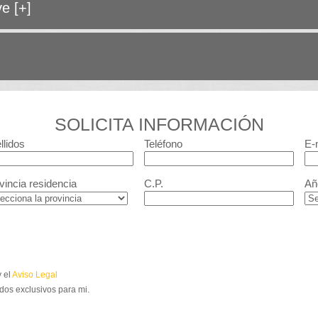
ave
[+]
SOLICITA INFORMACIÓN
llidos
Teléfono
E-
vincia residencia
C.P.
Añ
 el
Aviso Legal
dos exclusivos para mi.