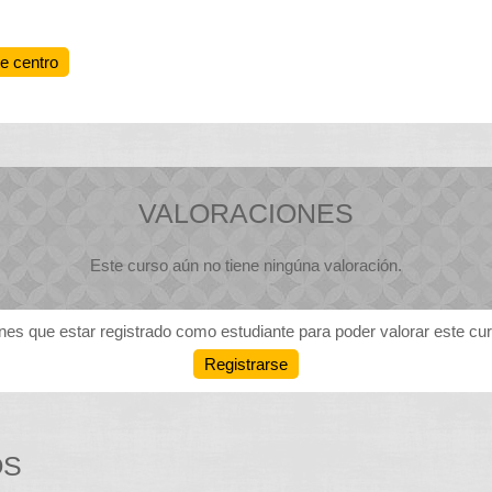
te centro
VALORACIONES
Este curso aún no tiene ningúna valoración.
nes que estar registrado como estudiante para poder valorar este cu
Registrarse
OS