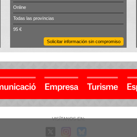
Online
Todas las províncias
95 €
Solicitar información sin compromiso
VISÍTANOS EN: