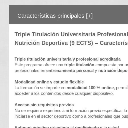
Características principales
[+]
Triple Titulación Universitaria Profesion
Nutrición Deportiva (9 ECTS) – Caracterís
Triple titulación universitaria y profesional acreditada
Este programa ofrece una
triple titulación
compuesta por una
profesionales en
entrenamiento personal
y
nutrición depo
Modalidad online y estudio flexible
La formación se imparte en
modalidad 100 % online
, permi
acceder a los contenidos desde cualquier dispositivo.
Acceso sin requisitos previos
No se requiere experiencia ni formación previa específica, l
iniciarse en el sector deportivo como a profesionales que b
Enfoque práctico orientado al rendimiento y la salud