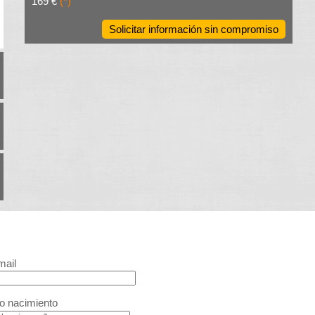
169 €
(*)
Solicitar información sin compromiso
mail
o nacimiento