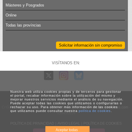
Másteres y Posgrados
Online
Todas las províncias
Solicitar información sin compromiso
VISÍTANOS EN:
Nuestra web utiliza cookies propias y de terceros para gestionar
el portal, recabar información sobre la utilización del mismo y
mejorar nuestros servicios mediante el análisis de su navegación.
Puede aceptar todas las cookies que utilizamos o configurarlas o
C/ Generalitat, 3. 08960 Sant Just Desvern (Barcelona) -
info@vadecursos.com
-
rechazar su uso. Para obtener más información de las cookies
que utilizamos puede consultar nuestra
política de cookies
.
930450824
POLÍTICA DE PRIVACIDAD
|
AVISO LEGAL
|
POLÍTICA DE COOKIES
Aceptar todas