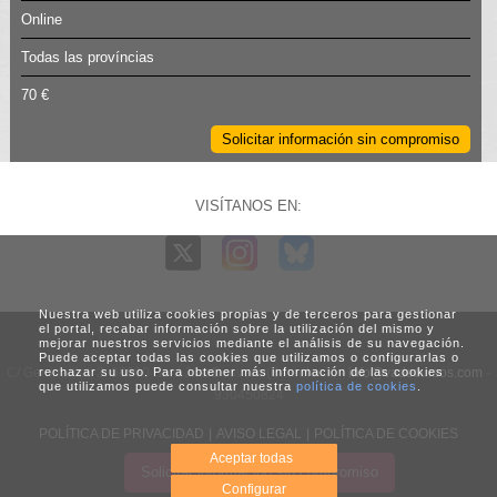
Online
Todas las províncias
70 €
Solicitar información sin compromiso
VISÍTANOS EN:
Nuestra web utiliza cookies propias y de terceros para gestionar
el portal, recabar información sobre la utilización del mismo y
mejorar nuestros servicios mediante el análisis de su navegación.
Puede aceptar todas las cookies que utilizamos o configurarlas o
C/ Generalitat, 3. 08960 Sant Just Desvern (Barcelona) -
info@vadecursos.com
-
rechazar su uso. Para obtener más información de las cookies
que utilizamos puede consultar nuestra
política de cookies
.
930450824
POLÍTICA DE PRIVACIDAD
|
AVISO LEGAL
|
POLÍTICA DE COOKIES
Aceptar todas
Solicitar información sin compromiso
Web diseñada por Net Engineer
Configurar