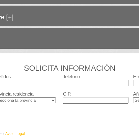
ave
[+]
SOLICITA INFORMACIÓN
llidos
Teléfono
E-
vincia residencia
C.P.
Añ
 el
Aviso Legal