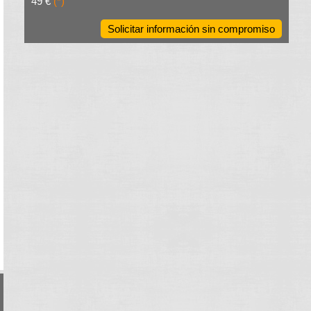
49 €
(*)
Solicitar información sin compromiso