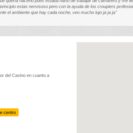
ue quería hacerlo pues estaba harto de trabajar de camarero y me li
principio estas nervisoso pero con la ayuda de los croupiers profesio
e el ambiente que hay cada noche, veo mucho lujo ja ja ja"
or del Casino en cuanto a
te centro