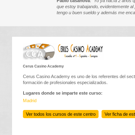
Pablo casanova
:
"Yo ya hacía 2 años q
que estoy trabajando, evidentemente al 
tengo u buen sueldo y además me encant
Cerus Casino Academy
Cerus Casino Academy es uno de los referentes del sect
formación de profesionales especializados.
Lugares donde se imparte este curso:
Madrid
Ver todos los cursos de este centro
Ver ficha de es