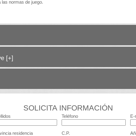
a las normas de juego.
ave
[+]
SOLICITA INFORMACIÓN
llidos
Teléfono
E-
vincia residencia
C.P.
Añ