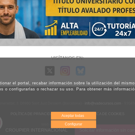
VISÍTANOS EN:
ionar el portal, recabar información sobre la utilización del mism
os o configurarlas o rechazar su uso. Para obtener más informaci
eneralitat, 3. 08960 Sant Just Desvern (Barcelona) -
info@vadecursos.com
- 9304
POLÍTICA DE PRIVACIDAD
|
AVISO LEGAL
|
POLÍTICA DE COOKIES
Aceptar todas
Configurar
Web diseñada por Net Engineer
CROUPIER INTERNACIONAL
Solicitar información sin c