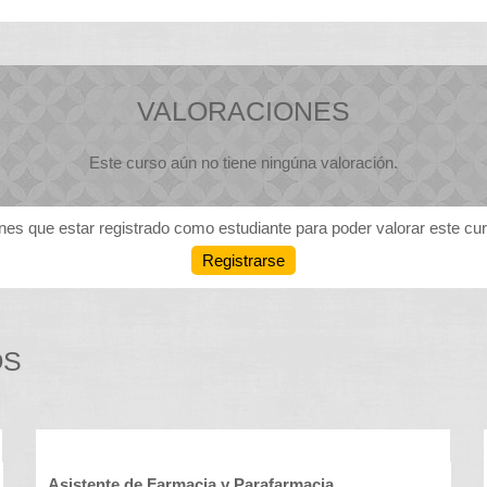
VALORACIONES
Este curso aún no tiene ningúna valoración.
nes que estar registrado como estudiante para poder valorar este cu
Registrarse
OS
Asistente de Farmacia y Parafarmacia