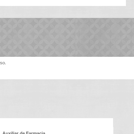
rso.
Auxiliar de Farmacia