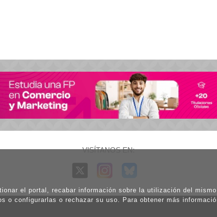
VISÍTANOS EN:
ionar el portal, recabar información sobre la utilización del mism
os o configurarlas o rechazar su uso. Para obtener más informaci