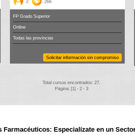
2
266
FP Grado Superior
Online
Todas las províncias
Solicitar información sin compromiso
Total cursos encontrados: 27.
Pàgina: [1] -
2
-
3
 Farmacéuticos: Especialízate en un Sector 