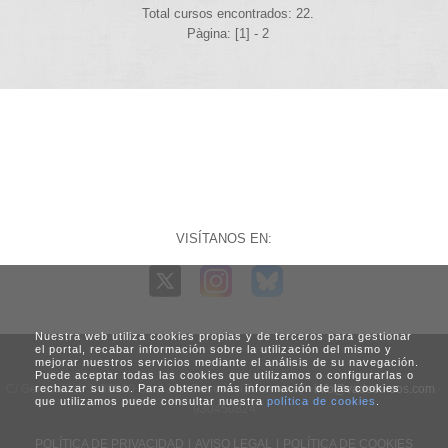
Total cursos encontrados: 22.
Pàgina: [1] -
2
VISÍTANOS EN:
Nuestra web utiliza cookies propias y de terceros para gestionar
el portal, recabar información sobre la utilización del mismo y
mejorar nuestros servicios mediante el análisis de su navegación.
Puede aceptar todas las cookies que utilizamos o configurarlas o
C/ Generalitat, 3. 08960 Sant Just Desvern (Barcelona) -
rechazar su uso. Para obtener más información de las cookies
info@vadecursos.com
-
que utilizamos puede consultar nuestra
política de cookies
.
930450824
POLÍTICA DE PRIVACIDAD
|
AVISO LEGAL
|
POLÍTICA DE COOKIES