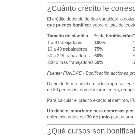
¿Cuánto crédito le corre
El crédito depende de dos variables: lo cotiza
que puedes bonificar
sobre el total del cost
Tamaño de plantilla
% de bonificación
C
1 a 9 trabajadores
100%
4
10 a 49 trabajadores
75%
S
50 a 249 trabajadores
60%
S
250 o más trabajadores
50%
S
Fuente:
FUNDAE - Bonificación acciones p
Dicho de forma práctica: si tu empresa tien
de 80 personas, con el mismo curso, recuper
Para calcular el crédito exacto al céntimo,
FU
Un detalle importante para empresas peq
aplicación antes del
30 de junio
para acumular
¿Qué cursos son bonifica