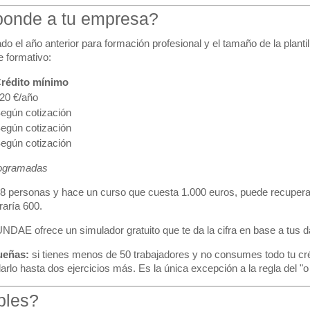
sponde a tu empresa?
do el año anterior para formación profesional y el tamaño de la plantill
e formativo:
rédito mínimo
20 €/año
egún cotización
egún cotización
egún cotización
rogramadas
e 8 personas y hace un curso que cuesta 1.000 euros, puede recuper
aría 600.
NDAE ofrece un simulador gratuito
que te da la cifra en base a tus d
ueñas:
si tienes menos de 50 trabajadores y no consumes todo tu cré
lo hasta dos ejercicios más. Es la única excepción a la regla del "o 
bles?