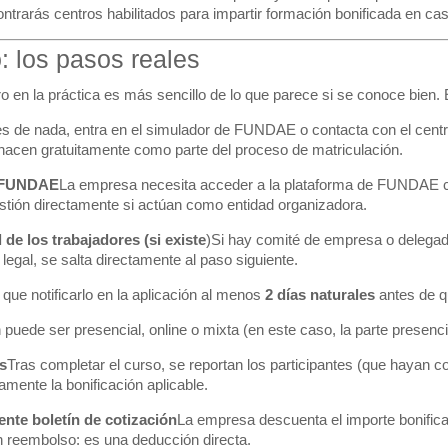
rarás centros habilitados para impartir formación bonificada en casi
: los pasos reales
ro en la práctica es más sencillo de lo que parece si se conoce bien.
s de nada, entra en el
simulador de FUNDAE
o contacta con el centr
 hacen gratuitamente como parte del proceso de matriculación.
de FUNDAE
La empresa necesita acceder a la
plataforma de FUNDAE
c
tión directamente si actúan como entidad organizadora.
 de los trabajadores (si existe
)Si hay comité de empresa o delegad
legal, se salta directamente al paso siguiente.
que notificarlo en la aplicación al menos
2 días naturales
antes de q
puede ser presencial, online o mixta (en este caso, la parte presenci
s
Tras completar el curso, se reportan los participantes (que hayan 
amente la bonificación aplicable.
iente boletín de cotización
La empresa descuenta el importe bonifica
n reembolso: es una deducción directa.